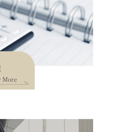
表
w More