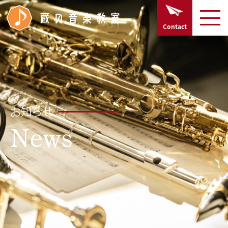
TOPページ
Contact
Home
開講楽器
Course
お知らせ
講師紹介
News
Lecturer profiles
お知らせ
News