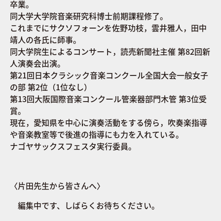
卒業。
同大学大学院音楽研究科博士前期課程修了。
これまでにサクソフォーンを佐野功枝，雲井雅人，田中
靖人の各氏に師事。
同大学院生によるコンサート，読売新聞社主催 第82回新
人演奏会出演。
第21回日本クラシック音楽コンクール全国大会一般女子
の部 第2位（1位なし）
第13回大阪国際音楽コンクール管楽器部門木管 第3位受
賞。
現在，愛知県を中心に演奏活動をする傍ら，吹奏楽指導
や音楽教室等で後進の指導にも力を入れている。
ナゴヤサックスフェスタ実行委員。
〈片田先生から皆さんへ〉
​ 編集中です、しばらくお待ちください。