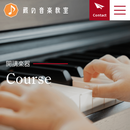
TOPページ
Contact
Home
開講楽器
Course
開講楽器
講師紹介
Course
Lecturer profiles
お知らせ
News